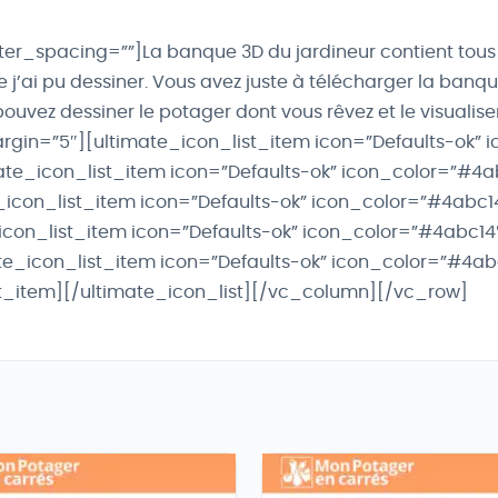
r_spacing=””]La banque 3D du jardineur contient tous 
ue j’ai pu dessiner. Vous avez juste à télécharger la ban
ouvez dessiner le potager dont vous rêvez et le visualis
margin=”5″][ultimate_icon_list_item icon=”Defaults-ok”
mate_icon_list_item icon=”Defaults-ok” icon_color=”#4
_icon_list_item icon=”Defaults-ok” icon_color=”#4abc1
icon_list_item icon=”Defaults-ok” icon_color=”#4abc14″
e_icon_list_item icon=”Defaults-ok” icon_color=”#4abc1
st_item][/ultimate_icon_list][/vc_column][/vc_row]