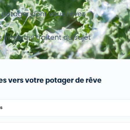
e potager dont vous rêvez
S
livres qui traitent du sujet
es vers votre potager de rêve
ns