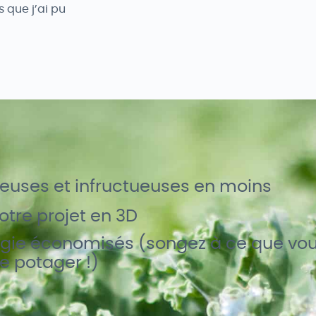
s que j’ai pu
ieuses et infructueuses en moins
tre projet en 3D
ergie économisés (songez à ce que vou
e potager !)