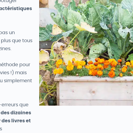
 potager
actéristiques
 pas un
 plus que tous
ines.
 méthode pour
vies !) mais
, ou simplement
-erreurs que
t
des dizaines
des livres et
s