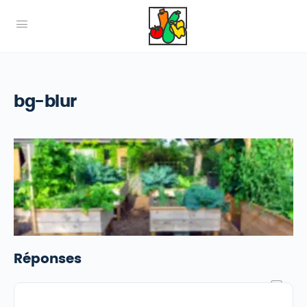
bg-blur
Réponses