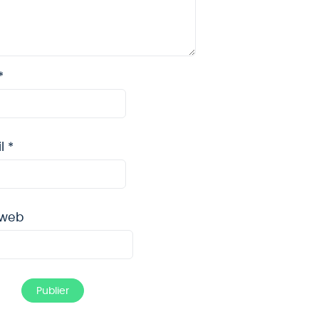
*
il
*
 web