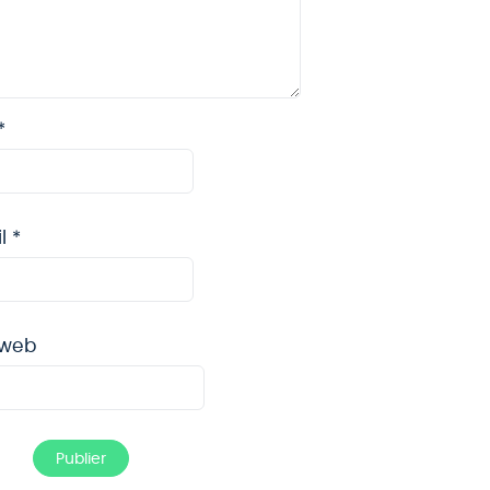
*
il
*
 web