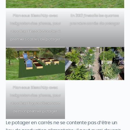
Plan sous SketchUp avec
En 2012 j’installe les quartes
intégration des photos, pour
premiers carrés de potager
visualiser l’installation des 4
premiers carrés de potager
Plan sous SketchUp avec
intégration des photos, pour
visualiser l’agrandissement
de mon premier potager.
Le potager en carrés ne se contente pas d’être un