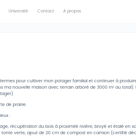
Université
Contact
A propos
ng termes pour cultiver mon potager familial et continuer à produi
 ma nouvelle maison avec terrain arboré de 3000 m² au total). 
tager).
e de prairie.
ieux :
ge, récupération du bois à proximité rivière, broyé et étalé en 
age, tonte verte, ajout de 20 cm de compost en camion (certifié déc