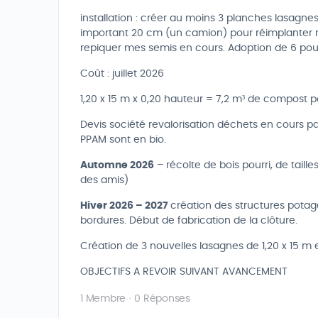
installation : créer au moins 3 planches lasagne
important 20 cm (un camion) pour réimplanter
repiquer mes semis en cours. Adoption de 6 pou
Coût : juillet 2026
1,20 x 15 m x 0,20 hauteur = 7,2 m³ de compost p
Devis société revalorisation déchets en cours p
PPAM sont en bio.
Automne 2026
– récolte de bois pourri, de taill
des amis)
H
iver 2026 – 2027
création des structures potage
bordures. Début de fabrication de la clôture.
Création de 3 nouvelles lasagnes de 1,20 x 15 m e
OBJECTIFS A REVOIR SUIVANT AVANCEMENT
1 Membre
·
0 Réponses