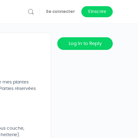
Se connecter
S'inscrire
Log In to Reply
re mes plantes
Parties réservées
sous couche,
hetterie).