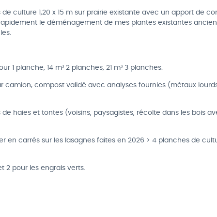
s de culture 1,20 x 15 m sur prairie existante avec un apport de c
 rapidement le déménagement de mes plantes existantes ancien
les.
our 1 planche, 14 m³ 2 planches, 21 m³ 3 planches.
ar camion, compost validé avec analyses fournies (métaux lourds
es de haies et tontes (voisins, paysagistes, récolte dans les bois a
r en carrés sur les lasagnes faites en 2026 > 4 planches de cultu
t 2 pour les engrais verts.