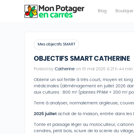
Blog
Boutique
Mes objectifs SMART
OBJECTIFS SMART CATHERINE
Posted by
Catherine
on 19 mai 2026 à 21 h 44 min
Obtenir un sol fertile à très court, moyen et lo
médicinales (déménagement en juillet 2026 dans
aux cultures : 800 m² (plantes PPAM + 200 m² po
Terre à analyser, normalement argileuse, couvert
2026
juillet
achat de la maison, entrée dans les l
Tonte et passage léger au motoculteur, cartonna
cendres, petit bois, sciure de la scierie du vill