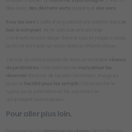
essayé d’utiliser un
substrat style lasagne
. C’est-à-
dire avec
des déchets verts
dedans et
des vers
.
Pour les vers
il suffit d’en prendre une pelleté dans
le
bac a compost
. Je ne sais pas encore trop
comment ils vont réagir dans le bac et j’espère aussi
qu’ils ne vont pas se noyer dans la réserve d’eau.
J’ai vue qu’il est possible de faire un véritable
réseau
de jardinières
. Cela permet de
mutualiser les
réserves
d’eau et de faciliter l’entretien. Imaginez
aussi la
facilité pour les remplir
! On branche le
tuyau sur la premières et les suivantes se
remplissent toutes seules.
Pour aller plus loin.
Pourquoi ne pas
imaginer un réseau
de jardinières