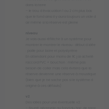
dans la terre
– le trou d évacuation 1 ou 2 cm plus bas
que le fond ainsi il y aura toujours un vide d
air même si la réserve est pleine
niveau
Je vais aussi réfléchir à un système pour
montrer le montrer le niveau : début d idée
: paille pour boire et polystyrène
En attendant pour moins de 1€ j ai acheté
raccord PVC + bouchon : même pas
besoin de coller mais cela évitera que la
réserve devienne une réserve à moustique
(bien que je ne sache pas si le système d
origine à ces défauts)
v2
Des idées pour une éventuelle v2 :
– Feutré géotextile au fond du bac de terre