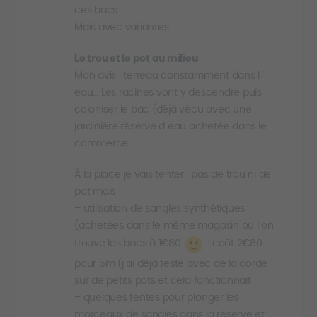
ces bacs
Mais avec variantes
Le trou et le pot au milieu
Mon avis : terreau constamment dans l
eau… Les racines vont y descendre puis
coloniser le bac (déjà vécu avec une
jardinière réserve d eau achetée dans le
commerce
À la place je vais tenter : pas de trou ni de
pot mais
– utilisation de sangles synthétiques
(achetées dans le même magasin ou l on
trouve les bacs à 1€80
: coût 2€80
pour 5m (j ai déjà testé avec de la corde
sur de petits pots et cela fonctionnait
– quelques fentes pour plonger les
morceaux de sangles dans la réserve et