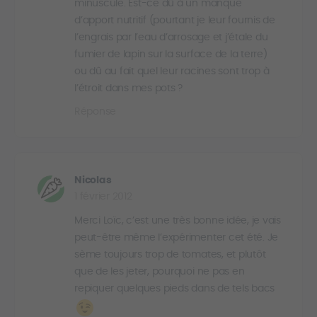
minuscule. Est-ce dû à un manque
d’apport nutritif (pourtant je leur fournis de
l’engrais par l’eau d’arrosage et j’étale du
fumier de lapin sur la surface de la terre)
ou dû au fait quel leur racines sont trop à
l’étroit dans mes pots ?
Réponse
Nicolas
1 février 2012
Merci Loïc, c’est une très bonne idée, je vais
peut-être même l’expérimenter cet été. Je
sème toujours trop de tomates, et plutôt
que de les jeter, pourquoi ne pas en
repiquer quelques pieds dans de tels bacs