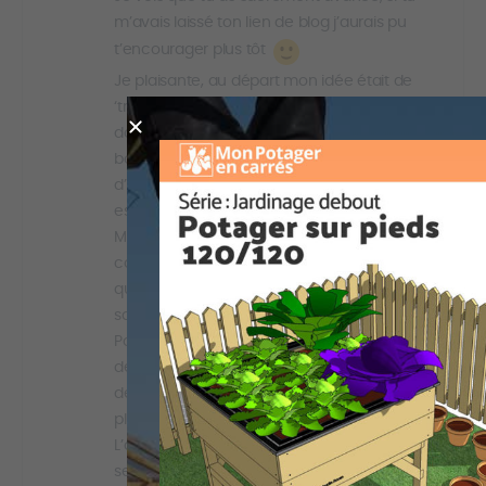
m’avais laissé ton lien de blog j’aurais pu
t’encourager plus tôt
Je plaisante, au départ mon idée était de
‘traduire’ tout ce que je trouvais dans le
domaine de la sub-irrigation, de la earth-
box en passant par les parterres à réserve
d’eau. Puis pour rendre ça crédible, j’ai
essayé avec toute sorte de conteneurs.
Mon choix des fûts bleus était guidé par le
coût (± 10 euros d’occase) en me doutant
que l’esthétique était loin d’être
satisfaisante.
Pour l’aspect pratique, mes gros demis-fûts
de 200 litres coupés en deux m’ont donné
des bacs de 80 litres, dans lesquels j’ai
planté deux pieds de tomate par fût.
L’arrosage, bien que mes fûts soient sous
serre (Bretagne oblige) ne se faisait qu’une