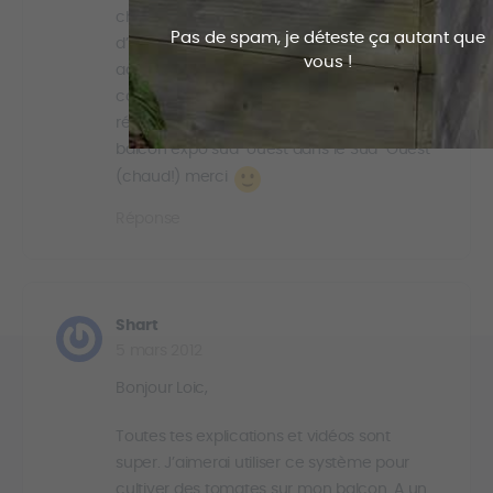
chagrine – comment savoir si la réserve
Pas de spam, je déteste ça autant que
d’eau est vide? comment fabriquer/ où
vous !
acheter un flotteur? une autre question –
comment lier les bacs pour mutualiser la
réserve d’eau? bricoleurs nulle, j’ai un
balcon expo sud-ouest dans le Sud-Ouest
(chaud!) merci
Réponse
Shart
5 mars 2012
Bonjour Loic,
Toutes tes explications et vidéos sont
super. J’aimerai utiliser ce système pour
cultiver des tomates sur mon balcon. A un