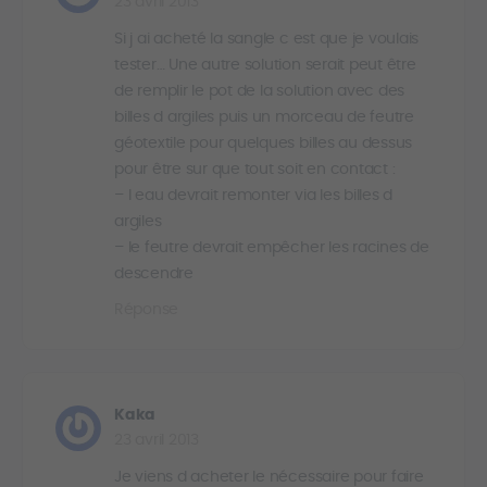
23 avril 2013
Si j ai acheté la sangle c est que je voulais
tester… Une autre solution serait peut être
de remplir le pot de la solution avec des
billes d argiles puis un morceau de feutre
géotextile pour quelques billes au dessus
pour être sur que tout soit en contact :
– l eau devrait remonter via les billes d
argiles
– le feutre devrait empêcher les racines de
descendre
Réponse
Kaka
23 avril 2013
Je viens d acheter le nécessaire pour faire