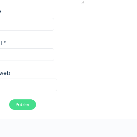
*
il
*
 web