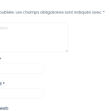
publiée.
Les champs obligatoires sont indiqués avec
*
*
il
*
 web