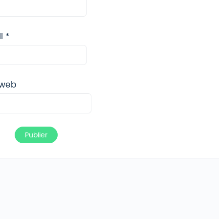
il
*
 web