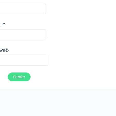
il
*
 web