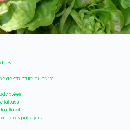
aitues
ype de structure du carré
s adaptées
e laitues
 du climat
aux carrés potagers