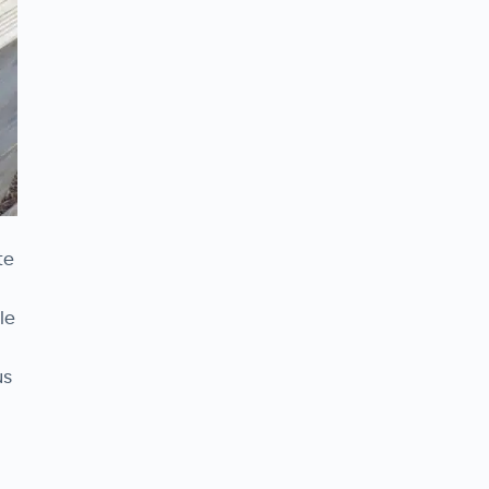
te
le
us