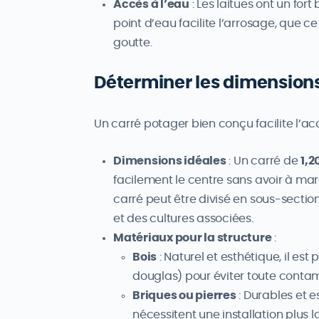
Accès à l’eau
: Les laitues ont un fort
point d’eau facilite l’arrosage, que ce
goutte.
Déterminer les dimensions 
Un carré potager bien conçu facilite l’ac
Dimensions idéales
: Un carré de
1,2
facilement le centre sans avoir à mar
carré peut être divisé en sous-sectio
et des cultures associées.
Matériaux pour la structure
:
Bois
: Naturel et esthétique, il est
douglas) pour éviter toute contam
Briques ou pierres
: Durables et e
nécessitent une installation plus 