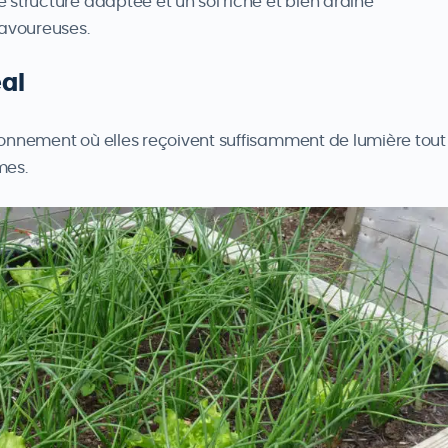
 structure adaptée et un sol riche et bien drainé
savoureuses.
al
ronnement où elles reçoivent suffisamment de lumière tout
mes.