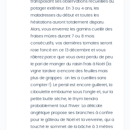
transposant ses observations recueillies au
potager extérieur. En 3 ou 4 ans, les
maladresses du début et toutes les
hésitations auront totalement disparu.
Alors, vous enverrez les gamins cueillir des
fraises mûres durant 7 ou 8 mois
consécutifs; vos dernières tomates seront
rose foncé en ce 13 décembre et vous
râlerez parce que vous avez perdu de peu
le pari de manger du raisin frais à Noël (la
vigne tardive a encore des feuilles mais
plus de grappes : on les a cueillies sans
compter !). Le persil est encore guilleret, la
ciboulette embaume sous l’ongle et, sur la
petite butte sèche, le thym tiendra
probablement tout l’hiver. La délicate
angélique propose ses branches à confire
pour le gâteau de Noël et la verveine, qui a
touché le sommet de la bâche à 3 mètres